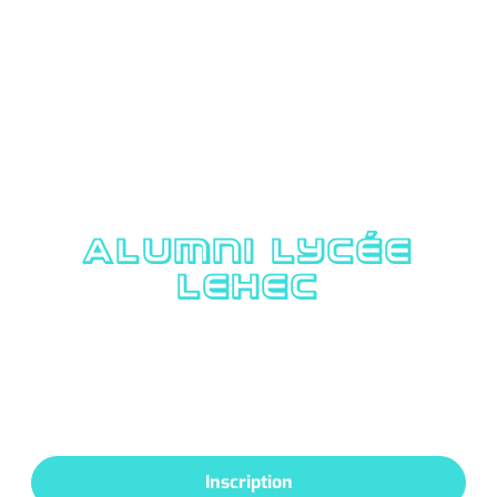
ALUMNI LYCÉE
LEHEC
Le site de l'amicale des anciens
élèves du lycée Claude Lehec
Inscription